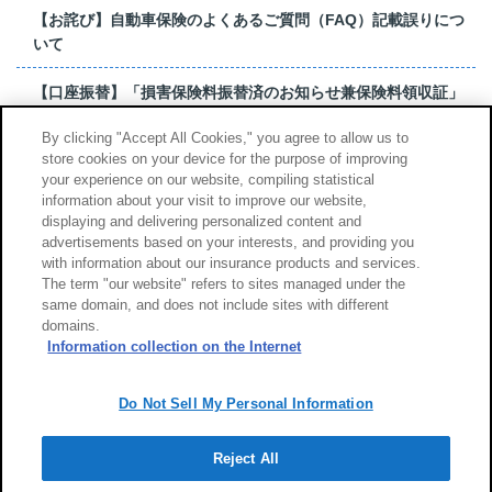
【お詫び】自動車保険のよくあるご質問（FAQ）記載誤りにつ
いて
【口座振替】「損害保険料振替済のお知らせ兼保険料領収証」
はがき 発行終了の...
By clicking "Accept All Cookies," you agree to allow us to
store cookies on your device for the purpose of improving
【お詫び】超保険のよくあるご質問（FAQ）記載誤りについて
your experience on our website, compiling statistical
information about your visit to improve our website,
もっと見る
displaying and delivering personalized content and
advertisements based on your interests, and providing you
with information about our insurance products and services.
The term "our website" refers to sites managed under the
same domain, and does not include sites with different
サイトのご利用について
勧誘方針
domains.
個人情報のお取扱い
Information collection on the Internet
Do Not Sell My Personal Information
Reject All
Copyright (c) Tokio Marine & Nichido Fire Insurance Co., Ltd.