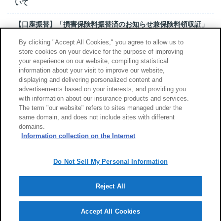
いて
【口座振替】「損害保険料振替済のお知らせ兼保険料領収証」
はがき 発行終了の...
By clicking "Accept All Cookies," you agree to allow us to
store cookies on your device for the purpose of improving
【お詫び】超保険のよくあるご質問（FAQ）記載誤りについて
your experience on our website, compiling statistical
information about your visit to improve our website,
もっと見る
displaying and delivering personalized content and
advertisements based on your interests, and providing you
with information about our insurance products and services.
The term "our website" refers to sites managed under the
same domain, and does not include sites with different
サイトのご利用について
勧誘方針
domains.
個人情報のお取扱い
Information collection on the Internet
Do Not Sell My Personal Information
Reject All
Copyright (c) Tokio Marine & Nichido Fire Insurance Co., Ltd.
Accept All Cookies
Powered by