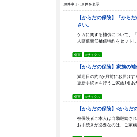
30件中 1 - 10 件を表示
【からだの保険】「からだ
さい。
ケガに関する補償について、「
人賠償責任補償特約をセットし
傷害
eサイクル
【からだの保険】家族の補
満期日の約2か月前にお届けす
更新手続きを行うご家族1名あた
傷害
eサイクル
【からだの保険】<からだ
被保険者ご本人は自動継続され
お手続きが必要なのは、ご家