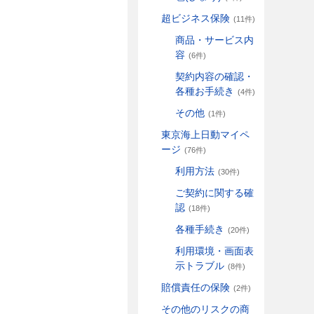
超ビジネス保険
(11件)
商品・サービス内
容
(6件)
契約内容の確認・
各種お手続き
(4件)
その他
(1件)
東京海上日動マイペ
ージ
(76件)
利用方法
(30件)
ご契約に関する確
認
(18件)
各種手続き
(20件)
利用環境・画面表
示トラブル
(8件)
賠償責任の保険
(2件)
その他のリスクの商