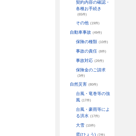
契約内容の確認・
各種お手続き
(65件)
その他
(19件)
自動車事故
(49件)
保険の種類
(10件)
事故の責任
(8件)
事故対応
(26件)
保険金のご請求
(3件)
自然災害
(80件)
台風・竜巻等の強
風
(17件)
台風・豪雨等によ
る洪水
(17件)
大雪
(10件)
雹(ひょう)
(7件)