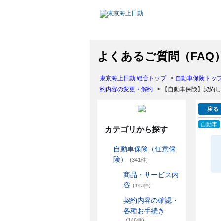
よくあるご質問（FAQ
東京海上日動 総合トップ
>
自動車保険トッ
約内容の変更・解約
>
【自動車保険】契約し
戻る
自動車
カテゴリから探す
自動車保険（任意保
険）
(341件)
商品・サービス内
容
(143件)
契約内容の確認・
各種お手続き
(146件)