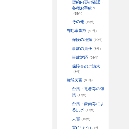
契約内容の確認・
各種お手続き
(65件)
その他
(19件)
自動車事故
(49件)
保険の種類
(10件)
事故の責任
(8件)
事故対応
(26件)
保険金のご請求
(3件)
自然災害
(80件)
台風・竜巻等の強
風
(17件)
台風・豪雨等によ
る洪水
(17件)
大雪
(10件)
雹(ひょう)
(7件)