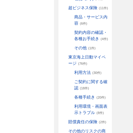
超ビジネス保険
(11件)
商品・サービス内
容
(6件)
契約内容の確認・
各種お手続き
(4件)
その他
(1件)
東京海上日動マイペ
ージ
(76件)
利用方法
(30件)
ご契約に関する確
認
(18件)
各種手続き
(20件)
利用環境・画面表
示トラブル
(8件)
賠償責任の保険
(2件)
その他のリスクの商