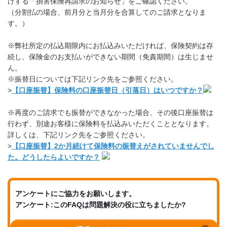
けする「損害保険再請求のお知らせ」をご確認ください。
（分割払の場合、前月分と当月分を合算してのご請求となりま
す。）
※弊社所定の払込期限内にお払込みいただければ、保険契約は存
続し、保険金のお支払いができない期間（免責期間）は生じませ
ん。
※振替日については下記リンク先をご参照ください。
>
【口座振替】保険料の口座振替日（引落日）はいつですか？
※再度のご請求でも振替ができなかった場合、その後口座振替は
行わず、別途お客様に保険料を払込みいただくこととなります。
詳しくは、下記リンク先をご参照ください。
>
【口座振替】2か月続けて保険料の振替えがされていませんでし
た。どうしたらよいですか？
アンケートにご協力をお願いします。
アンケート:このFAQは問題解決の役に立ちましたか?