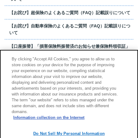
【お詫び】超保険のよくあるご質問（FAQ）記載誤りについて
【お詫び】自動車保険のよくあるご質問（FAQ）記載誤りにつ
いて
【口座振替】「損害保険料振替済のお知らせ兼保険料領収証」
はがき 発行終了の...
By clicking "Accept All Cookies," you agree to allow us to
store cookies on your device for the purpose of improving
【お詫び】超保険のよくあるご質問（FAQ）記載誤りについて
your experience on our website, compiling statistical
information about your visit to improve our website,
もっと見る
displaying and delivering personalized content and
advertisements based on your interests, and providing you
with information about our insurance products and services.
The term "our website" refers to sites managed under the
same domain, and does not include sites with different
サイトのご利用について
勧誘方針
domains.
個人情報のお取扱い
Information collection on the Internet
Do Not Sell My Personal Information