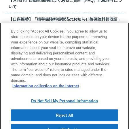
【お詫び】自動車保険のよくあるご質問（FAQ）記載誤りにつ
いて
【口座振替】「損害保険料振替済のお知らせ兼保険料領収証」
はがき 発行終了の...
By clicking "Accept All Cookies," you agree to allow us to
store cookies on your device for the purpose of improving
【お詫び】超保険のよくあるご質問（FAQ）記載誤りについて
your experience on our website, compiling statistical
information about your visit to improve our website,
もっと見る
displaying and delivering personalized content and
advertisements based on your interests, and providing you
with information about our insurance products and services.
The term "our website" refers to sites managed under the
same domain, and does not include sites with different
サイトのご利用について
勧誘方針
domains.
個人情報のお取扱い
Information collection on the Internet
Do Not Sell My Personal Information
Reject All
Copyright (c) Tokio Marine & Nichido Fire Insurance Co., Ltd.