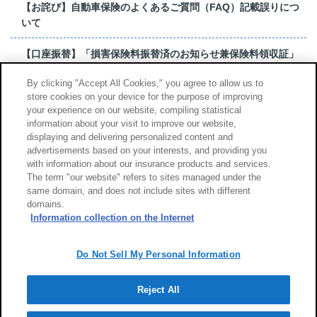
【お詫び】自動車保険のよくあるご質問（FAQ）記載誤りにつ
いて
【口座振替】「損害保険料振替済のお知らせ兼保険料領収証」
はがき 発行終了の...
By clicking "Accept All Cookies," you agree to allow us to
store cookies on your device for the purpose of improving
【お詫び】超保険のよくあるご質問（FAQ）記載誤りについて
your experience on our website, compiling statistical
information about your visit to improve our website,
もっと見る
displaying and delivering personalized content and
advertisements based on your interests, and providing you
with information about our insurance products and services.
The term "our website" refers to sites managed under the
same domain, and does not include sites with different
サイトのご利用について
勧誘方針
domains.
個人情報のお取扱い
Information collection on the Internet
Do Not Sell My Personal Information
Reject All
Copyright (c) Tokio Marine & Nichido Fire Insurance Co., Ltd.