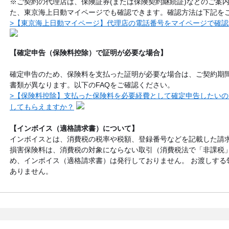
※ご契約の代理店は、保険証券(または保険契約継続証)などのご案
た、東京海上日動マイページでも確認できます。確認方法は下記を
>【東京海上日動マイページ】代理店の電話番号をマイページで確
【確定申告（保険料控除）で証明が必要な場合】
確定申告のため、保険料を支払った証明が必要な場合は、ご契約期
書類が異なります。以下のFAQをご確認ください。
>【保険料控除】支払った保険料を必要経費として確定申告したい
してもらえますか？
【インボイス（適格請求書）について】
インボイスとは、消費税の税率や税額、登録番号などを記載した請
損害保険料は、消費税の対象にならない取引（消費税法で「非課税
め、インボイス（適格請求書）は発行しておりません。 お渡しする
ありません。