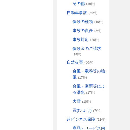
その他
(19件)
自動車事故
(49件)
保険の種類
(10件)
事故の責任
(8件)
事故対応
(26件)
保険金のご請求
(3件)
自然災害
(80件)
台風・竜巻等の強
風
(17件)
台風・豪雨等によ
る洪水
(17件)
大雪
(10件)
雹(ひょう)
(7件)
超ビジネス保険
(11件)
商品・サービス内