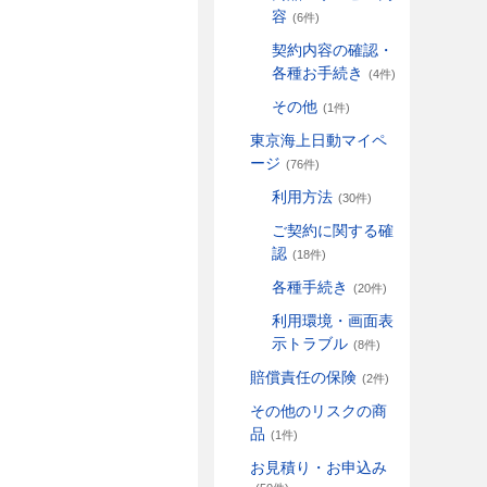
容
(6件)
契約内容の確認・
各種お手続き
(4件)
その他
(1件)
東京海上日動マイペ
ージ
(76件)
利用方法
(30件)
ご契約に関する確
認
(18件)
各種手続き
(20件)
利用環境・画面表
示トラブル
(8件)
賠償責任の保険
(2件)
その他のリスクの商
品
(1件)
お見積り・お申込み