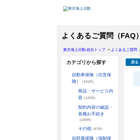
よくあるご質問（FAQ
東京海上日動 総合トップ
>
よくあるご質問（
カテゴリから探す
戻る
自動車保険（任意保
険）
(341件)
商品・サービス内
容
(143件)
契約内容の確認・
各種お手続き
(146件)
その他
(47件)
自賠責保険（強制保