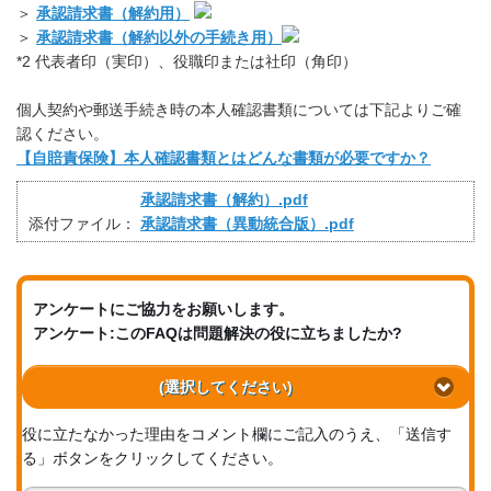
＞
承認請求書（解約用）
＞
承認請求書（解約以外の手続き用）
*2 代表者印（実印）、役職印または社印（角印）
個人契約や郵送手続き時の本人確認書類については下記よりご確
認ください。
【自賠責保険】本人確認書類とはどんな書類が必要ですか？
承認請求書（解約）.pdf
添付ファイル：
承認請求書（異動統合版）.pdf
アンケートにご協力をお願いします。
アンケート:このFAQは問題解決の役に立ちましたか?
(選択してください)
役に立たなかった理由をコメント欄にご記入のうえ、「送信す
る」ボタンをクリックしてください。