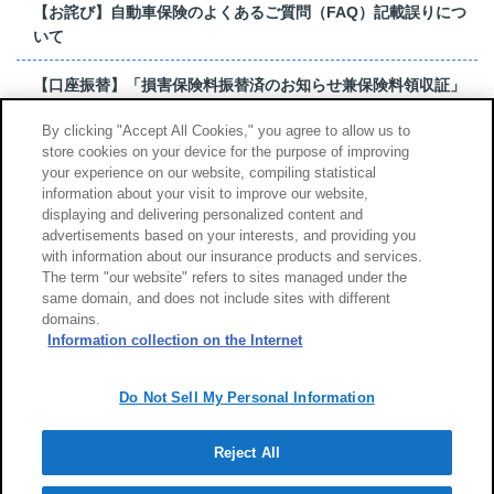
【お詫び】自動車保険のよくあるご質問（FAQ）記載誤りにつ
いて
【口座振替】「損害保険料振替済のお知らせ兼保険料領収証」
はがき 発行終了の...
By clicking "Accept All Cookies," you agree to allow us to
store cookies on your device for the purpose of improving
【お詫び】超保険のよくあるご質問（FAQ）記載誤りについて
your experience on our website, compiling statistical
information about your visit to improve our website,
もっと見る
displaying and delivering personalized content and
advertisements based on your interests, and providing you
with information about our insurance products and services.
The term "our website" refers to sites managed under the
same domain, and does not include sites with different
サイトのご利用について
勧誘方針
domains.
個人情報のお取扱い
Information collection on the Internet
Do Not Sell My Personal Information
Reject All
Copyright (c) Tokio Marine & Nichido Fire Insurance Co., Ltd.