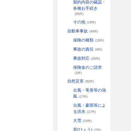
契約内容の確認・
各種お手続き
(65件)
その他
(19件)
自動車事故
(49件)
保険の種類
(10件)
事故の責任
(8件)
事故対応
(26件)
保険金のご請求
(3件)
自然災害
(80件)
台風・竜巻等の強
風
(17件)
台風・豪雨等によ
る洪水
(17件)
大雪
(10件)
雹(ひょう)
(7件)