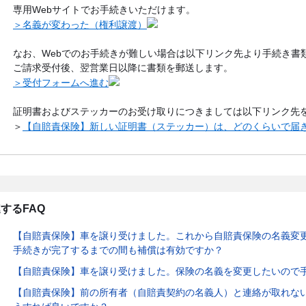
専用Webサイトでお手続きいただけます。
＞名義が変わった（権利譲渡）
なお、Webでのお手続きが難しい場合は以下リンク先より手続き書
ご請求受付後、翌営業日以降に書類を郵送します。
＞受付フォームへ進む
証明書およびステッカーのお受け取りにつきましては以下リンク先
＞
【自賠責保険】新しい証明書（ステッカー）は、どのくらいで届
するFAQ
【自賠責保険】車を譲り受けました。これから自賠責保険の名義変
手続きが完了するまでの間も補償は有効ですか？
【自賠責保険】車を譲り受けました。保険の名義を変更したいので
【自賠責保険】前の所有者（自賠責契約の名義人）と連絡が取れな