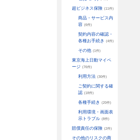
超ビジネス保険
(11件)
商品・サービス内
容
(6件)
契約内容の確認・
各種お手続き
(4件)
その他
(1件)
東京海上日動マイペ
ージ
(76件)
利用方法
(30件)
ご契約に関する確
認
(18件)
各種手続き
(20件)
利用環境・画面表
示トラブル
(8件)
賠償責任の保険
(2件)
その他のリスクの商