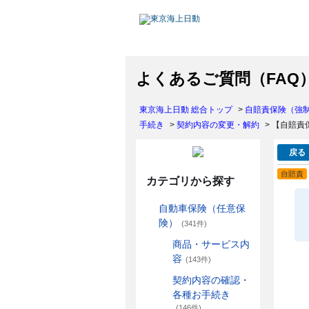
よくあるご質問（FAQ
東京海上日動 総合トップ
>
自賠責保険（強
手続き
>
契約内容の変更・解約
>
【自賠責
戻る
自賠責
カテゴリから探す
自動車保険（任意保
険）
(341件)
商品・サービス内
容
(143件)
契約内容の確認・
各種お手続き
(146件)