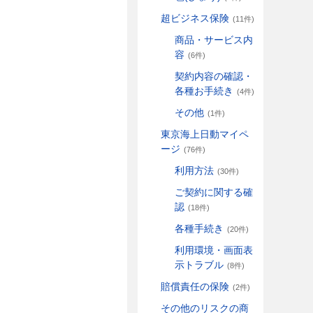
超ビジネス保険
(11件)
商品・サービス内
容
(6件)
契約内容の確認・
各種お手続き
(4件)
その他
(1件)
東京海上日動マイペ
ージ
(76件)
利用方法
(30件)
ご契約に関する確
認
(18件)
各種手続き
(20件)
利用環境・画面表
示トラブル
(8件)
賠償責任の保険
(2件)
その他のリスクの商