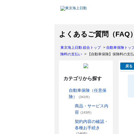
よくあるご質問（FAQ
東京海上日動 総合トップ
>
自動車保険トッ
険料の支払い
>
【自動車保険】保険料の支払
戻る
カテゴリから探す
自動車保険（任意保
険）
(341件)
商品・サービス内
容
(143件)
契約内容の確認・
各種お手続き
(146件)