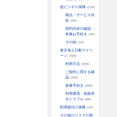
超ビジネス保険
(11件)
商品・サービス内
容
(6件)
契約内容の確認・
各種お手続き
(4件)
その他
(1件)
東京海上日動マイペ
ージ
(76件)
利用方法
(30件)
ご契約に関する確
認
(18件)
各種手続き
(20件)
利用環境・画面表
示トラブル
(8件)
賠償責任の保険
(2件)
その他のリスクの商