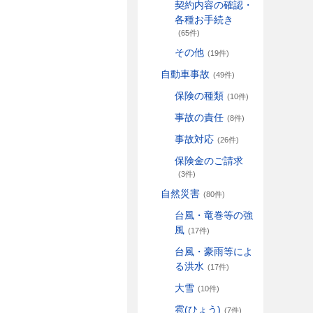
契約内容の確認・
各種お手続き
(65件)
その他
(19件)
自動車事故
(49件)
保険の種類
(10件)
事故の責任
(8件)
事故対応
(26件)
保険金のご請求
(3件)
自然災害
(80件)
台風・竜巻等の強
風
(17件)
台風・豪雨等によ
る洪水
(17件)
大雪
(10件)
雹(ひょう)
(7件)