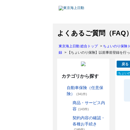
よくあるご質問（FAQ
東京海上日動 総合トップ
>
ちょいのり保険
録
>
【ちょいのり保険】以前事前登録を行っ
戻る
ちょい
カテゴリから探す
自動車保険（任意保
険）
(341件)
商品・サービス内
容
(143件)
契約内容の確認・
各種お手続き
(146件)