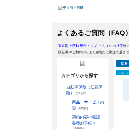
よくあるご質問（FAQ
東京海上日動 総合トップ
>
ちょいのり保険
険証券やご契約のしおり(約款)は郵送で届き
戻る
ちょい
カテゴリから探す
自動車保険（任意保
険）
(341件)
商品・サービス内
容
(143件)
契約内容の確認・
各種お手続き
(146件)