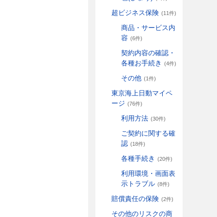
超ビジネス保険
(11件)
商品・サービス内
容
(6件)
契約内容の確認・
各種お手続き
(4件)
その他
(1件)
東京海上日動マイペ
ージ
(76件)
利用方法
(30件)
ご契約に関する確
認
(18件)
各種手続き
(20件)
利用環境・画面表
示トラブル
(8件)
賠償責任の保険
(2件)
その他のリスクの商