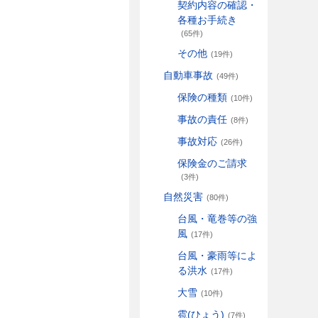
契約内容の確認・
各種お手続き
(65件)
その他
(19件)
自動車事故
(49件)
保険の種類
(10件)
事故の責任
(8件)
事故対応
(26件)
保険金のご請求
(3件)
自然災害
(80件)
台風・竜巻等の強
風
(17件)
台風・豪雨等によ
る洪水
(17件)
大雪
(10件)
雹(ひょう)
(7件)