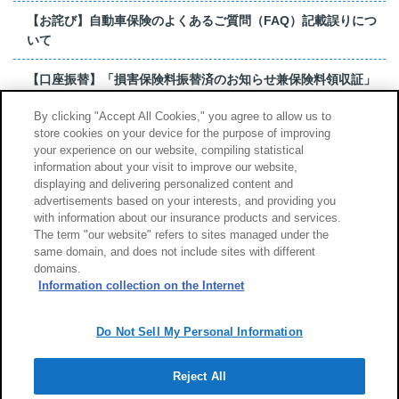
【お詫び】自動車保険のよくあるご質問（FAQ）記載誤りにつ
いて
【口座振替】「損害保険料振替済のお知らせ兼保険料領収証」
はがき 発行終了の...
By clicking "Accept All Cookies," you agree to allow us to
store cookies on your device for the purpose of improving
【お詫び】超保険のよくあるご質問（FAQ）記載誤りについて
your experience on our website, compiling statistical
information about your visit to improve our website,
もっと見る
displaying and delivering personalized content and
advertisements based on your interests, and providing you
with information about our insurance products and services.
The term "our website" refers to sites managed under the
same domain, and does not include sites with different
サイトのご利用について
勧誘方針
domains.
個人情報のお取扱い
Information collection on the Internet
Do Not Sell My Personal Information
Reject All
Copyright (c) Tokio Marine & Nichido Fire Insurance Co., Ltd.