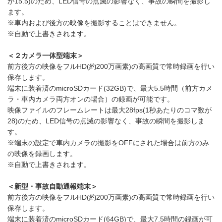
が15.5)のため、LED信号の点滅の影響なく、事故の瞬間を撮影し
ます。
※車内および後方の映像を撮影することはできません。
※自動で上書きされます。
＜２カメラ一体型端末＞
前方後方の映像をフルHD(約200万画素)の高画質で常時録画を行い
保存します。
端末に装着済のmicroSDカード(32GB)で、最大5.5時間（前方カメ
ラ・車内カメラ両方オンの場合）の録画が可能です。
映像ファイルのフレームレートは最大28fps(1秒あたりのコマ数が
28)のため、LED信号の点滅の影響なく、事故の瞬間を撮影しま
す。
※端末の設定で車内カメラの撮影をOFFにされた場合は前方のみ
の映像を録画します。
※自動で上書きされます。
＜新型・事故自動通報端末＞
前方後方の映像をフルHD(約200万画素)の高画質で常時録画を行い
保存します。
端末に装着済のmicroSDカード(64GB)で、最大7.5時間の録画が可