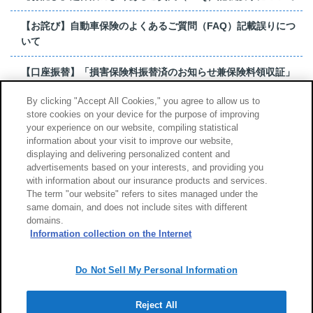
【お詫び】自動車保険のよくあるご質問（FAQ）記載誤りにつ
いて
【口座振替】「損害保険料振替済のお知らせ兼保険料領収証」
はがき 発行終了の...
By clicking "Accept All Cookies," you agree to allow us to
store cookies on your device for the purpose of improving
【お詫び】超保険のよくあるご質問（FAQ）記載誤りについて
your experience on our website, compiling statistical
information about your visit to improve our website,
もっと見る
displaying and delivering personalized content and
advertisements based on your interests, and providing you
with information about our insurance products and services.
The term "our website" refers to sites managed under the
same domain, and does not include sites with different
サイトのご利用について
勧誘方針
domains.
個人情報のお取扱い
Information collection on the Internet
Do Not Sell My Personal Information
Reject All
Copyright (c) Tokio Marine & Nichido Fire Insurance Co., Ltd.