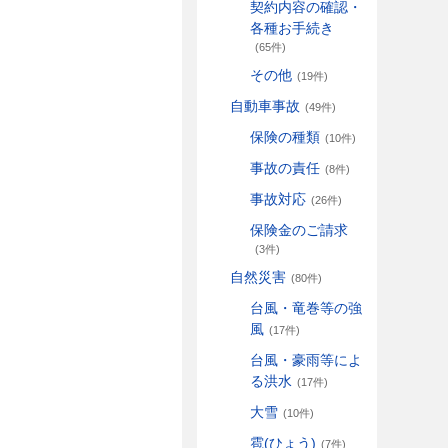
契約内容の確認・
各種お手続き
(65件)
その他
(19件)
自動車事故
(49件)
保険の種類
(10件)
事故の責任
(8件)
事故対応
(26件)
保険金のご請求
(3件)
自然災害
(80件)
台風・竜巻等の強
風
(17件)
台風・豪雨等によ
る洪水
(17件)
大雪
(10件)
雹(ひょう)
(7件)