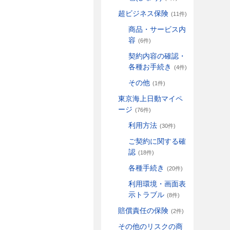
超ビジネス保険
(11件)
商品・サービス内
容
(6件)
契約内容の確認・
各種お手続き
(4件)
その他
(1件)
東京海上日動マイペ
ージ
(76件)
利用方法
(30件)
ご契約に関する確
認
(18件)
各種手続き
(20件)
利用環境・画面表
示トラブル
(8件)
賠償責任の保険
(2件)
その他のリスクの商