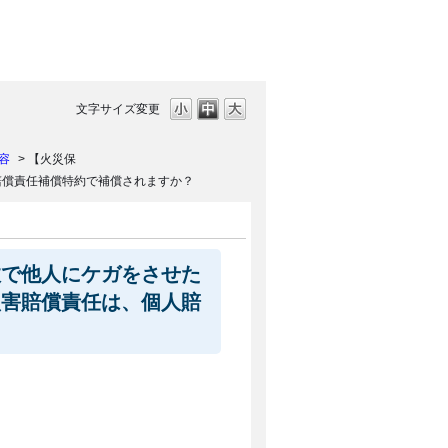
文字サイズ変更
容
>
【火災保
賠償責任補償特約で補償されますか？
故で他人にケガをさせた
損害賠償責任は、個人賠
ります。