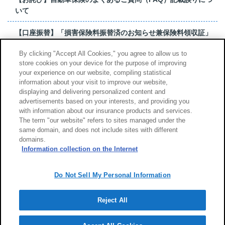
いて
【口座振替】「損害保険料振替済のお知らせ兼保険料領収証」
はがき 発行終了の...
By clicking "Accept All Cookies," you agree to allow us to
store cookies on your device for the purpose of improving
【お詫び】超保険のよくあるご質問（FAQ）記載誤りについて
your experience on our website, compiling statistical
information about your visit to improve our website,
もっと見る
displaying and delivering personalized content and
advertisements based on your interests, and providing you
with information about our insurance products and services.
The term "our website" refers to sites managed under the
same domain, and does not include sites with different
サイトのご利用について
勧誘方針
domains.
個人情報のお取扱い
Information collection on the Internet
Do Not Sell My Personal Information
Reject All
Copyright (c) Tokio Marine & Nichido Fire Insurance Co., Ltd.