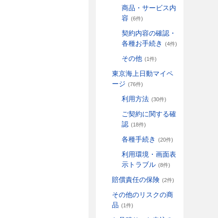
商品・サービス内
容
(6件)
契約内容の確認・
各種お手続き
(4件)
その他
(1件)
東京海上日動マイペ
ージ
(76件)
利用方法
(30件)
ご契約に関する確
認
(18件)
各種手続き
(20件)
利用環境・画面表
示トラブル
(8件)
賠償責任の保険
(2件)
その他のリスクの商
品
(1件)