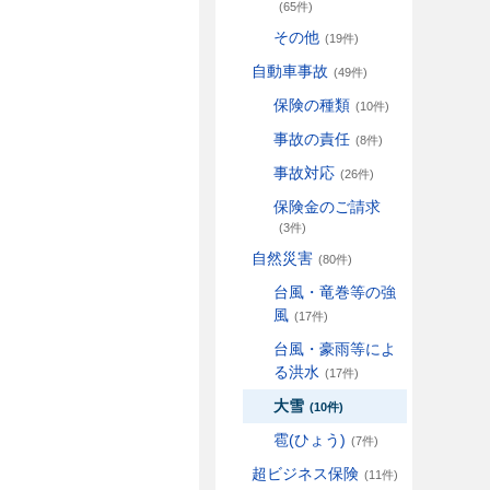
(65件)
その他
(19件)
自動車事故
(49件)
保険の種類
(10件)
事故の責任
(8件)
事故対応
(26件)
保険金のご請求
(3件)
自然災害
(80件)
台風・竜巻等の強
風
(17件)
台風・豪雨等によ
る洪水
(17件)
大雪
(10件)
雹(ひょう)
(7件)
超ビジネス保険
(11件)