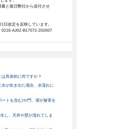
たします。
積書と後日弊社から送付させ
0月1日改定を反映しています。
0216-AJ02-B17072-202607
とは具体的に何ですか？
に水が吹き出た場合、水濡れに
ポートを含む)や門、塀が被害を
発生し、天井や壁が濡れてしま