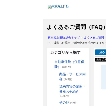
よくあるご質問（FAQ
東京海上日動 総合トップ
>
よくあるご質問（
って破裂した場合、保険金は支払われますか
カテゴリから探す
戻る
自然災
自動車保険（任意保
険）
(341件)
商品・サービス内
容
(143件)
契約内容の確認・
各種お手続き
(146件)
その他
(47件)