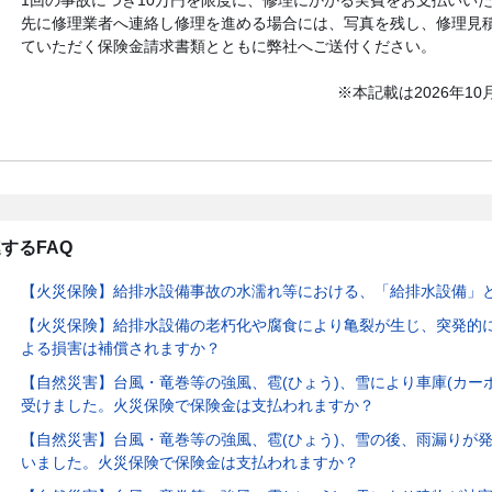
1回の事故につき10万円を限度に、修理にかかる実費をお支払いい
先に修理業者へ連絡し修理を進める場合には、写真を残し、修理見
ていただく保険金請求書類とともに弊社へご送付ください。
※本記載は2026年1
するFAQ
【火災保険】給排水設備事故の水濡れ等における、「給排水設備」
【火災保険】給排水設備の老朽化や腐食により亀裂が生じ、突発的
よる損害は補償されますか？
【自然災害】台風・竜巻等の強風、雹(ひょう)、雪により車庫(カー
受けました。火災保険で保険金は支払われますか？
【自然災害】台風・竜巻等の強風、雹(ひょう)、雪の後、雨漏りが
いました。火災保険で保険金は支払われますか？