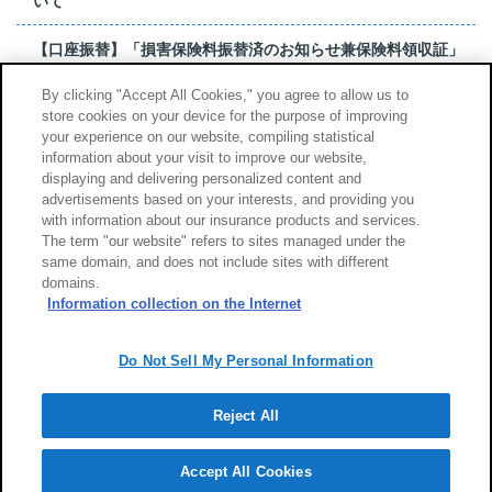
いて
【口座振替】「損害保険料振替済のお知らせ兼保険料領収証」
はがき 発行終了の...
By clicking "Accept All Cookies," you agree to allow us to
store cookies on your device for the purpose of improving
【お詫び】超保険のよくあるご質問（FAQ）記載誤りについて
your experience on our website, compiling statistical
information about your visit to improve our website,
もっと見る
displaying and delivering personalized content and
advertisements based on your interests, and providing you
with information about our insurance products and services.
The term "our website" refers to sites managed under the
same domain, and does not include sites with different
サイトのご利用について
勧誘方針
domains.
個人情報のお取扱い
Information collection on the Internet
Do Not Sell My Personal Information
Reject All
Copyright (c) Tokio Marine & Nichido Fire Insurance Co., Ltd.
Accept All Cookies
Powered by