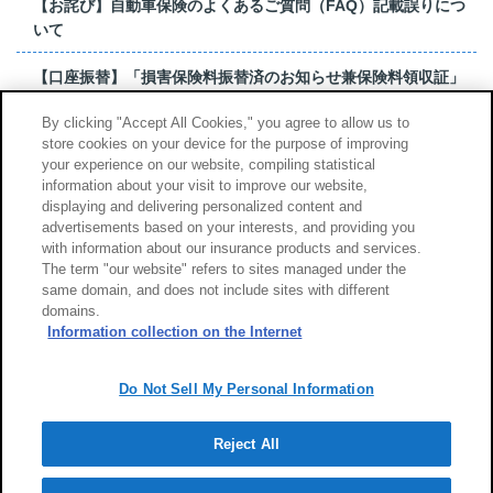
【お詫び】自動車保険のよくあるご質問（FAQ）記載誤りにつ
いて
【口座振替】「損害保険料振替済のお知らせ兼保険料領収証」
はがき 発行終了の...
By clicking "Accept All Cookies," you agree to allow us to
store cookies on your device for the purpose of improving
【お詫び】超保険のよくあるご質問（FAQ）記載誤りについて
your experience on our website, compiling statistical
information about your visit to improve our website,
もっと見る
displaying and delivering personalized content and
advertisements based on your interests, and providing you
with information about our insurance products and services.
The term "our website" refers to sites managed under the
same domain, and does not include sites with different
サイトのご利用について
勧誘方針
domains.
個人情報のお取扱い
Information collection on the Internet
Do Not Sell My Personal Information
Reject All
Copyright (c) Tokio Marine & Nichido Fire Insurance Co., Ltd.