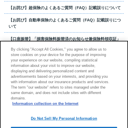
【お詫び】超保険のよくあるご質問（FAQ）記載誤りについて
【お詫び】自動車保険のよくあるご質問（FAQ）記載誤りにつ
いて
【口座振替】「損害保険料振替済のお知らせ兼保険料領収証」
はがき 発行終了の...
By clicking "Accept All Cookies," you agree to allow us to
store cookies on your device for the purpose of improving
【お詫び】超保険のよくあるご質問（FAQ）記載誤りについて
your experience on our website, compiling statistical
information about your visit to improve our website,
もっと見る
displaying and delivering personalized content and
advertisements based on your interests, and providing you
with information about our insurance products and services.
The term "our website" refers to sites managed under the
same domain, and does not include sites with different
サイトのご利用について
勧誘方針
domains.
個人情報のお取扱い
Information collection on the Internet
Do Not Sell My Personal Information