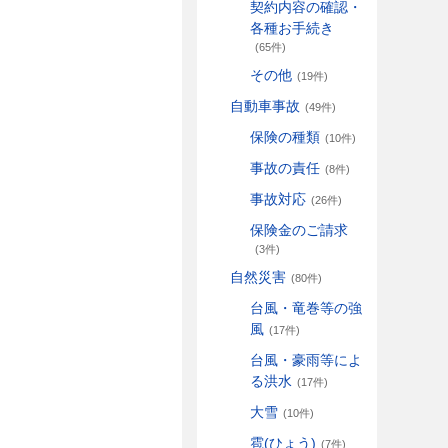
契約内容の確認・
各種お手続き
(65件)
その他
(19件)
自動車事故
(49件)
保険の種類
(10件)
事故の責任
(8件)
事故対応
(26件)
保険金のご請求
(3件)
自然災害
(80件)
台風・竜巻等の強
風
(17件)
台風・豪雨等によ
る洪水
(17件)
大雪
(10件)
雹(ひょう)
(7件)