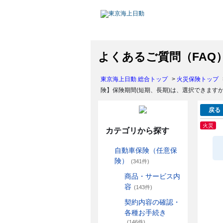
よくあるご質問（FAQ
東京海上日動 総合トップ
>
火災保険トップ
険】保険期間(短期、長期)は、選択できます
戻る
火災
カテゴリから探す
自動車保険（任意保
険）
(341件)
商品・サービス内
容
(143件)
契約内容の確認・
各種お手続き
(146件)