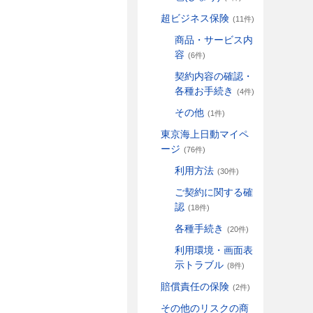
超ビジネス保険
(11件)
商品・サービス内
容
(6件)
契約内容の確認・
各種お手続き
(4件)
その他
(1件)
東京海上日動マイペ
ージ
(76件)
利用方法
(30件)
ご契約に関する確
認
(18件)
各種手続き
(20件)
利用環境・画面表
示トラブル
(8件)
賠償責任の保険
(2件)
その他のリスクの商