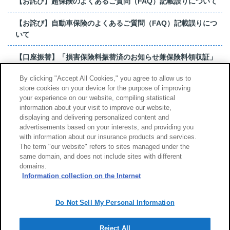
【お詫び】超保険のよくあるご質問（FAQ）記載誤りについて
【お詫び】自動車保険のよくあるご質問（FAQ）記載誤りにつ
いて
【口座振替】「損害保険料振替済のお知らせ兼保険料領収証」
はがき 発行終了の...
By clicking "Accept All Cookies," you agree to allow us to
store cookies on your device for the purpose of improving
【お詫び】超保険のよくあるご質問（FAQ）記載誤りについて
your experience on our website, compiling statistical
information about your visit to improve our website,
もっと見る
displaying and delivering personalized content and
advertisements based on your interests, and providing you
with information about our insurance products and services.
The term "our website" refers to sites managed under the
same domain, and does not include sites with different
サイトのご利用について
勧誘方針
domains.
個人情報のお取扱い
Information collection on the Internet
Do Not Sell My Personal Information
Reject All