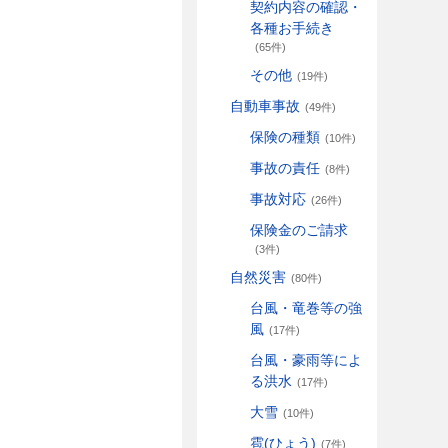
契約内容の確認・
各種お手続き
(65件)
その他
(19件)
自動車事故
(49件)
保険の種類
(10件)
事故の責任
(8件)
事故対応
(26件)
保険金のご請求
(3件)
自然災害
(80件)
台風・竜巻等の強
風
(17件)
台風・豪雨等によ
る洪水
(17件)
大雪
(10件)
雹(ひょう)
(7件)