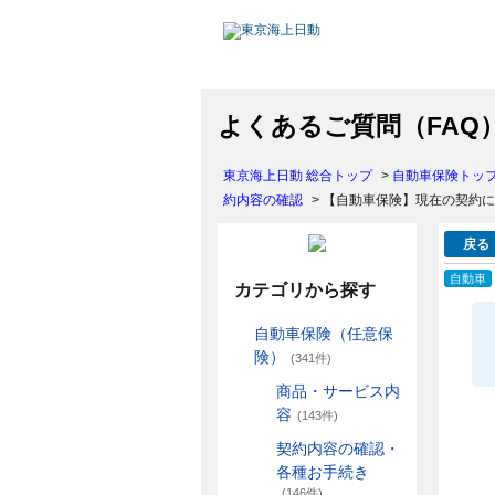
よくあるご質問（FAQ
東京海上日動 総合トップ
>
自動車保険トッ
約内容の確認
>
【自動車保険】現在の契約に
戻る
自動車
カテゴリから探す
自動車保険（任意保
険）
(341件)
商品・サービス内
容
(143件)
契約内容の確認・
各種お手続き
(146件)