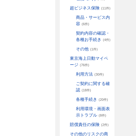
超ビジネス保険
(11件)
商品・サービス内
容
(6件)
契約内容の確認・
各種お手続き
(4件)
その他
(1件)
東京海上日動マイペ
ージ
(76件)
利用方法
(30件)
ご契約に関する確
認
(18件)
各種手続き
(20件)
利用環境・画面表
示トラブル
(8件)
賠償責任の保険
(2件)
その他のリスクの商