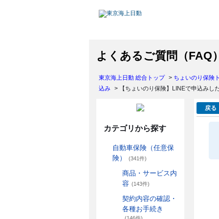
よくあるご質問（FAQ
東京海上日動 総合トップ
>
ちょいのり保険
込み
>
【ちょいのり保険】LINEで申込み
戻る
カテゴリから探す
自動車保険（任意保
険）
(341件)
商品・サービス内
容
(143件)
契約内容の確認・
各種お手続き
(146件)