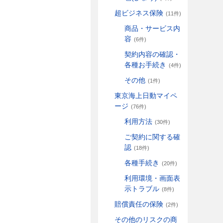
超ビジネス保険
(11件)
商品・サービス内
容
(6件)
契約内容の確認・
各種お手続き
(4件)
その他
(1件)
東京海上日動マイペ
ージ
(76件)
利用方法
(30件)
ご契約に関する確
認
(18件)
各種手続き
(20件)
利用環境・画面表
示トラブル
(8件)
賠償責任の保険
(2件)
その他のリスクの商