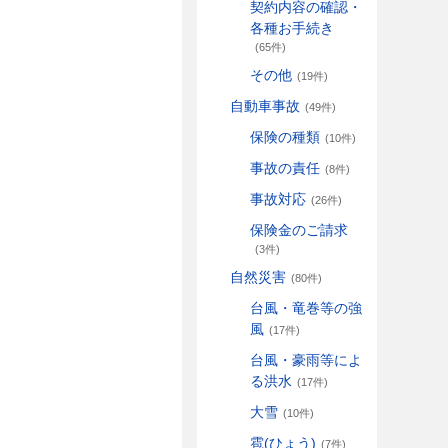
契約内容の確認・
各種お手続き
(65件)
その他
(19件)
自動車事故
(49件)
保険の種類
(10件)
事故の責任
(8件)
事故対応
(26件)
保険金のご請求
(3件)
自然災害
(80件)
台風・竜巻等の強
風
(17件)
台風・豪雨等によ
る洪水
(17件)
大雪
(10件)
雹(ひょう)
(7件)