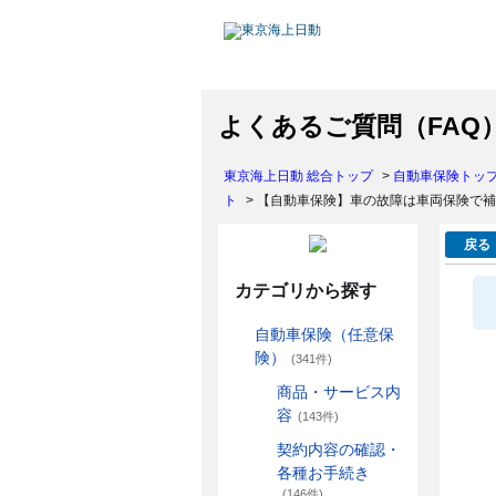
よくあるご質問（FAQ
東京海上日動 総合トップ
>
自動車保険トッ
ト
>
【自動車保険】車の故障は車両保険で補
戻る
カテゴリから探す
自動車保険（任意保
険）
(341件)
商品・サービス内
容
(143件)
契約内容の確認・
各種お手続き
(146件)