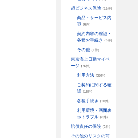
超ビジネス保険
(11件)
商品・サービス内
容
(6件)
契約内容の確認・
各種お手続き
(4件)
その他
(1件)
東京海上日動マイペ
ージ
(76件)
利用方法
(30件)
ご契約に関する確
認
(18件)
各種手続き
(20件)
利用環境・画面表
示トラブル
(8件)
賠償責任の保険
(2件)
その他のリスクの商