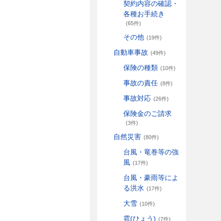
契約内容の確認・
各種お手続き
(65件)
その他
(19件)
自動車事故
(49件)
保険の種類
(10件)
事故の責任
(8件)
事故対応
(26件)
保険金のご請求
(3件)
自然災害
(80件)
台風・竜巻等の強
風
(17件)
台風・豪雨等によ
る洪水
(17件)
大雪
(10件)
雹(ひょう)
(7件)