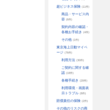
超ビジネス保険
(11件)
商品・サービス内
容
(6件)
契約内容の確認・
各種お手続き
(4件)
その他
(1件)
東京海上日動マイペ
ージ
(76件)
利用方法
(30件)
ご契約に関する確
認
(18件)
各種手続き
(20件)
利用環境・画面表
示トラブル
(8件)
賠償責任の保険
(2件)
その他のリスクの商