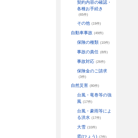
契約内容の確認・
各種お手続き
(65件)
その他
(19件)
自動車事故
(49件)
保険の種類
(10件)
事故の責任
(8件)
事故対応
(26件)
保険金のご請求
(3件)
自然災害
(80件)
台風・竜巻等の強
風
(17件)
台風・豪雨等によ
る洪水
(17件)
大雪
(10件)
雹(ひょう)
(7件)