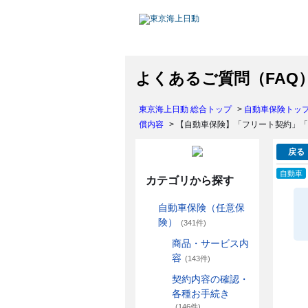
よくあるご質問（FAQ
東京海上日動 総合トップ
>
自動車保険トッ
償内容
>
【自動車保険】「フリート契約」「
戻る
自動車
カテゴリから探す
自動車保険（任意保
険）
(341件)
商品・サービス内
容
(143件)
契約内容の確認・
各種お手続き
(146件)