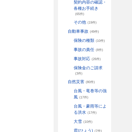
契約内容の確認・
各種お手続き
(65件)
その他
(19件)
自動車事故
(49件)
保険の種類
(10件)
事故の責任
(8件)
事故対応
(26件)
保険金のご請求
(3件)
自然災害
(80件)
台風・竜巻等の強
風
(17件)
台風・豪雨等によ
る洪水
(17件)
大雪
(10件)
雹(ひょう)
(7件)