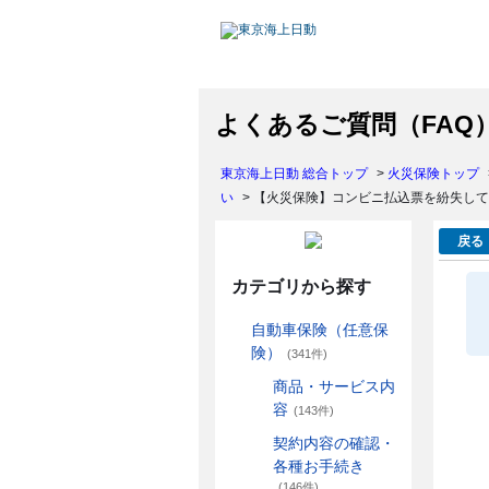
よくあるご質問（FAQ
東京海上日動 総合トップ
>
火災保険トップ
い
>
【火災保険】コンビニ払込票を紛失して
戻る
カテゴリから探す
自動車保険（任意保
険）
(341件)
商品・サービス内
容
(143件)
契約内容の確認・
各種お手続き
(146件)