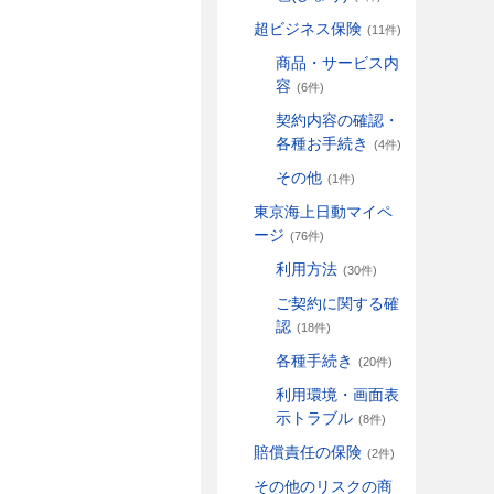
超ビジネス保険
(11件)
商品・サービス内
容
(6件)
契約内容の確認・
各種お手続き
(4件)
その他
(1件)
東京海上日動マイペ
ージ
(76件)
利用方法
(30件)
ご契約に関する確
認
(18件)
各種手続き
(20件)
利用環境・画面表
示トラブル
(8件)
賠償責任の保険
(2件)
その他のリスクの商