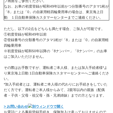
プ画面をご参照ください。
なお、お車の初度登録が昭和49年以前かつ分類番号のアタマ1桁が
「8」または「0」の自家用軽四輪乗用車の場合は、東京海上日
動 １日自動車保険カスタマーセンターまでご連絡ください。
ただし、以下の2点をどちらも満たす場合、ご加入が可能です。
①初度登録が昭和49年以前
②登録番号の分類番号のアタマ1桁が「8」または「0」の自家用軽
四輪乗用車
※初度登録が昭和50年以降の「8ナンバー」「0ナンバー」のお車
はご加入いただけません。
その際はお手数ですが、運転者ご本人様、または加入手続者様*よ
り東京海上日動 1日自動車保険カスタマーセンターへご連絡くださ
い。
*加入手続者とは、運転者ご本人様の代わりにお手続きをしていた
だく方です。運転者ご本人様からみて、2親等以内の親族（配偶
者・子供・父母・祖父母・孫・兄弟姉妹）までの方となります。
> お問い合わせ
お電話による事前登録手続き、保険加入は承っておりませんので