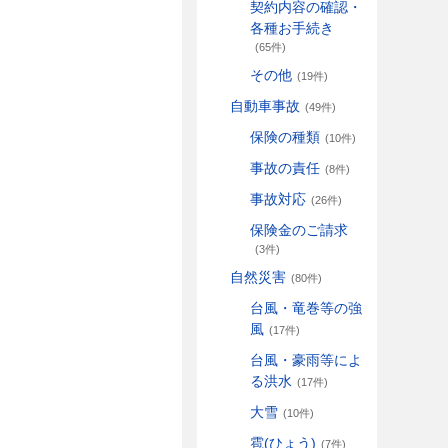
契約内容の確認・
各種お手続き
(65件)
その他
(19件)
自動車事故
(49件)
保険の種類
(10件)
事故の責任
(8件)
事故対応
(26件)
保険金のご請求
(3件)
自然災害
(80件)
台風・竜巻等の強
風
(17件)
台風・豪雨等によ
る洪水
(17件)
大雪
(10件)
雹(ひょう)
(7件)