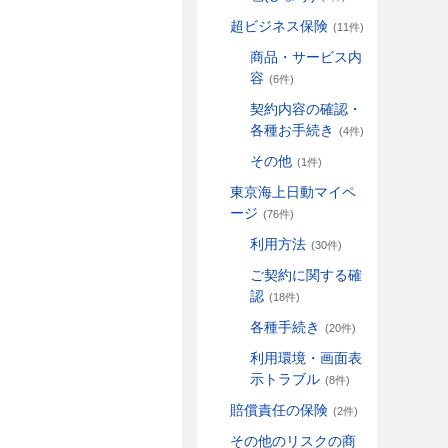
超ビジネス保険
(11件)
商品・サービス内
容
(6件)
契約内容の確認・
各種お手続き
(4件)
その他
(1件)
東京海上日動マイペ
ージ
(76件)
利用方法
(30件)
ご契約に関する確
認
(18件)
各種手続き
(20件)
利用環境・画面表
示トラブル
(8件)
賠償責任の保険
(2件)
その他のリスクの商