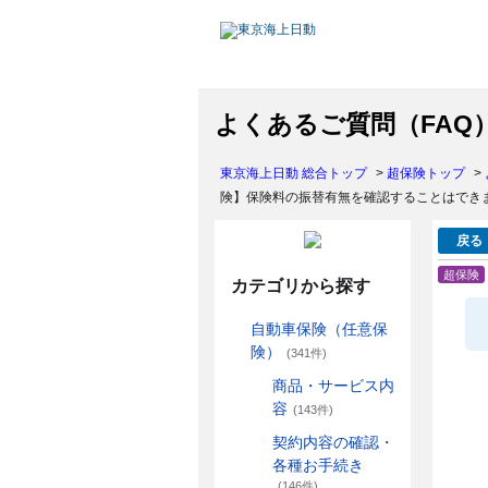
よくあるご質問（FAQ
東京海上日動 総合トップ
>
超保険トップ
>
険】保険料の振替有無を確認することはでき
戻る
超保険
カテゴリから探す
自動車保険（任意保
険）
(341件)
商品・サービス内
容
(143件)
契約内容の確認・
各種お手続き
(146件)