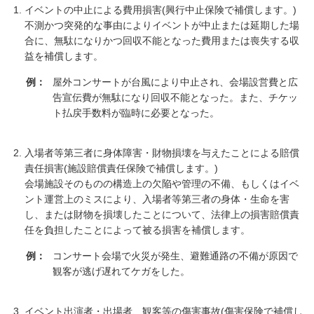
イベントの中止による費用損害(興行中止保険で補償します。)
不測かつ突発的な事由によりイベントが中止または延期した場
合に、無駄になりかつ回収不能となった費用または喪失する収
益を補償します。
例：
屋外コンサートが台風により中止され、会場設営費と広
告宣伝費が無駄になり回収不能となった。また、チケッ
ト払戻手数料が臨時に必要となった。
入場者等第三者に身体障害・財物損壊を与えたことによる賠償
責任損害(施設賠償責任保険で補償します。)
会場施設そのものの構造上の欠陥や管理の不備、もしくはイベ
ント運営上のミスにより、入場者等第三者の身体・生命を害
し、または財物を損壊したことについて、法律上の損害賠償責
任を負担したことによって被る損害を補償します。
例：
コンサート会場で火災が発生、避難通路の不備が原因で
観客が逃げ遅れてケガをした。
イベント出演者・出場者、観客等の傷害事故(傷害保険で補償し