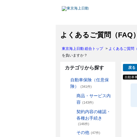
よくあるご質問（FAQ
東京海上日動 総合トップ
>
よくあるご質問（
を負いますか？
カテゴリから探す
戻る
自動車
自動車保険（任意保
険）
(341件)
商品・サービス内
容
(143件)
契約内容の確認・
各種お手続き
(146件)
その他
(47件)