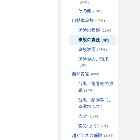
(65件)
その他
(19件)
自動車事故
(49件)
保険の種類
(10件)
事故の責任
(8件)
事故対応
(26件)
保険金のご請求
(3件)
自然災害
(80件)
台風・竜巻等の強
風
(17件)
台風・豪雨等によ
る洪水
(17件)
大雪
(10件)
雹(ひょう)
(7件)
超ビジネス保険
(11件)