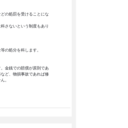
などの処罰を受けることにな
は科さないという制度もあり
金等の処分を科します。
す。金銭での賠償が原則であ
料など、物損事故であれば修
せん。