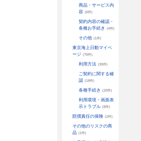
商品・サービス内
容
(6件)
契約内容の確認・
各種お手続き
(4件)
その他
(1件)
東京海上日動マイペ
ージ
(76件)
利用方法
(30件)
ご契約に関する確
認
(18件)
各種手続き
(20件)
利用環境・画面表
示トラブル
(8件)
賠償責任の保険
(2件)
その他のリスクの商
品
(1件)