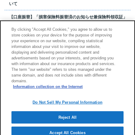
いて
【口座振替】「損害保険料振替済のお知らせ兼保険料領収証」
はがき 発行終了の...
By clicking "Accept All Cookies," you agree to allow us to
store cookies on your device for the purpose of improving
【お詫び】超保険のよくあるご質問（FAQ）記載誤りについて
your experience on our website, compiling statistical
information about your visit to improve our website,
もっと見る
displaying and delivering personalized content and
advertisements based on your interests, and providing you
with information about our insurance products and services.
The term "our website" refers to sites managed under the
same domain, and does not include sites with different
サイトのご利用について
勧誘方針
domains.
個人情報のお取扱い
Information collection on the Internet
Do Not Sell My Personal Information
Reject All
Copyright (c) Tokio Marine & Nichido Fire Insurance Co., Ltd.
Accept All Cookies