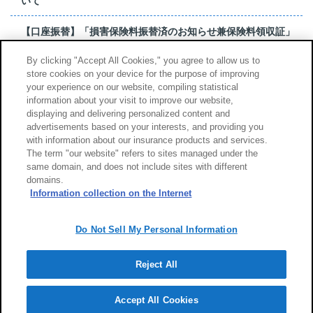
いて
【口座振替】「損害保険料振替済のお知らせ兼保険料領収証」
はがき 発行終了の...
By clicking "Accept All Cookies," you agree to allow us to
store cookies on your device for the purpose of improving
【お詫び】超保険のよくあるご質問（FAQ）記載誤りについて
your experience on our website, compiling statistical
information about your visit to improve our website,
もっと見る
displaying and delivering personalized content and
advertisements based on your interests, and providing you
with information about our insurance products and services.
The term "our website" refers to sites managed under the
same domain, and does not include sites with different
サイトのご利用について
勧誘方針
domains.
個人情報のお取扱い
Information collection on the Internet
Do Not Sell My Personal Information
Reject All
Copyright (c) Tokio Marine & Nichido Fire Insurance Co., Ltd.
Accept All Cookies
Powered by