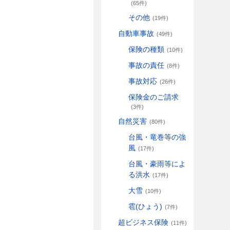
(65件)
その他
(19件)
自動車事故
(49件)
保険の種類
(10件)
事故の責任
(8件)
事故対応
(26件)
保険金のご請求
(3件)
自然災害
(80件)
台風・竜巻等の強
風
(17件)
台風・豪雨等によ
る洪水
(17件)
大雪
(10件)
雹(ひょう)
(7件)
超ビジネス保険
(11件)