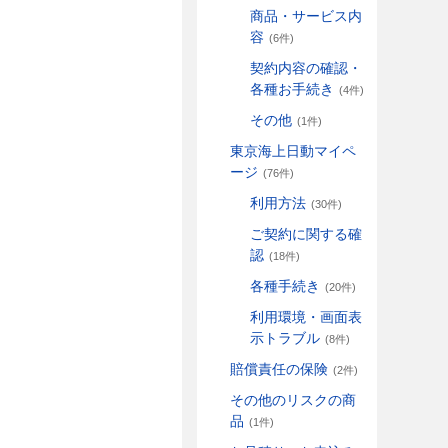
商品・サービス内
容
(6件)
契約内容の確認・
各種お手続き
(4件)
その他
(1件)
東京海上日動マイペ
ージ
(76件)
利用方法
(30件)
ご契約に関する確
認
(18件)
各種手続き
(20件)
利用環境・画面表
示トラブル
(8件)
賠償責任の保険
(2件)
その他のリスクの商
品
(1件)