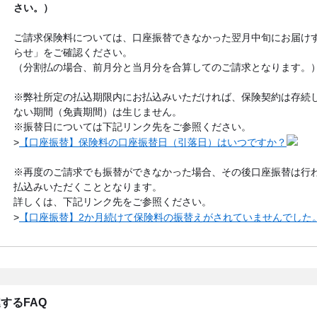
さい。）
ご請求保険料については、口座振替できなかった翌月中旬にお届け
らせ」をご確認ください。
（分割払の場合、前月分と当月分を合算してのご請求となります。
※弊社所定の払込期限内にお払込みいただければ、保険契約は存続
ない期間（免責期間）は生じません。
※振替日については下記リンク先をご参照ください。
>
【口座振替】保険料の口座振替日（引落日）はいつですか？
※再度のご請求でも振替ができなかった場合、その後口座振替は行
払込みいただくこととなります。
詳しくは、下記リンク先をご参照ください。
>
【口座振替】2か月続けて保険料の振替えがされていませんでした
するFAQ