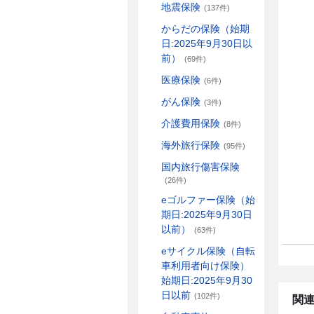
地震保険
(137件)
からだの保険（始期
日:2025年9月30日以
前）
(69件)
医療保険
(6件)
がん保険
(3件)
介護費用保険
(8件)
海外旅行保険
(95件)
国内旅行傷害保険
(26件)
eゴルファー保険（始
期日:2025年9月30日
以前）
(63件)
eサイクル保険（自転
車利用者向け保険）
始期日:2025年9月30
日以前
(102件)
関連