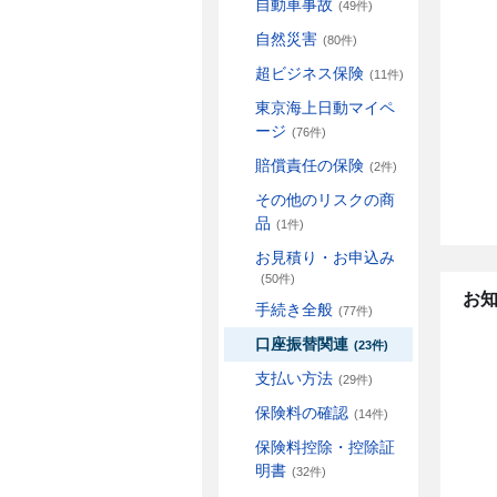
自動車事故
(49件)
自然災害
(80件)
超ビジネス保険
(11件)
東京海上日動マイペ
ージ
(76件)
賠償責任の保険
(2件)
その他のリスクの商
品
(1件)
お見積り・お申込み
(50件)
お
手続き全般
(77件)
口座振替関連
(23件)
支払い方法
(29件)
保険料の確認
(14件)
保険料控除・控除証
明書
(32件)