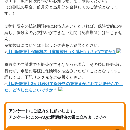
けする「損害保険再請求のお知らせ」をご確認ください。
（分割払の場合、前月分と当月分を合算してのご請求となりま
す。）
※弊社所定の払込期限内にお払込みいただければ、保険契約は存
続し、保険金のお支払いができない期間（免責期間）は生じませ
ん。
※振替日については下記リンク先をご参照ください。
>
【口座振替】保険料の口座振替日（引落日）はいつですか？
※再度のご請求でも振替ができなかった場合、その後口座振替は
行わず、別途お客様に保険料を払込みいただくこととなります。
詳しくは、下記リンク先をご参照ください。
>
【口座振替】2か月続けて保険料の振替えがされていませんでし
た。どうしたらよいですか？
アンケートにご協力をお願いします。
アンケート:このFAQは問題解決の役に立ちましたか?