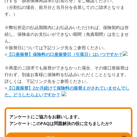
けする「損害保険再請求のお知らせ」をご確認ください。
（分割払の場合、前月分と当月分を合算してのご請求となりま
す。）
※弊社所定の払込期限内にお払込みいただければ、保険契約は存
続し、保険金のお支払いができない期間（免責期間）は生じませ
ん。
※振替日については下記リンク先をご参照ください。
>
【口座振替】保険料の口座振替日（引落日）はいつですか？
※再度のご請求でも振替ができなかった場合、その後口座振替は
行わず、別途お客様に保険料を払込みいただくこととなります。
詳しくは、下記リンク先をご参照ください。
>
【口座振替】2か月続けて保険料の振替えがされていませんでし
た。どうしたらよいですか？
アンケートにご協力をお願いします。
アンケート:このFAQは問題解決の役に立ちましたか?