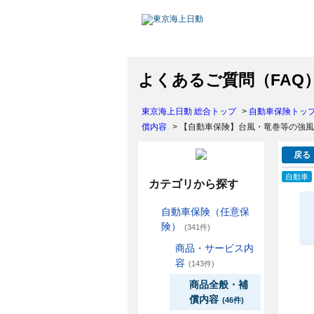
よくあるご質問（FAQ
東京海上日動 総合トップ
>
自動車保険トッ
償内容
>
【自動車保険】台風・竜巻等の強風
戻る
自動車
カテゴリから探す
自動車保険（任意保
険）
(341件)
商品・サービス内
容
(143件)
商品全般・補
償内容
(46件)