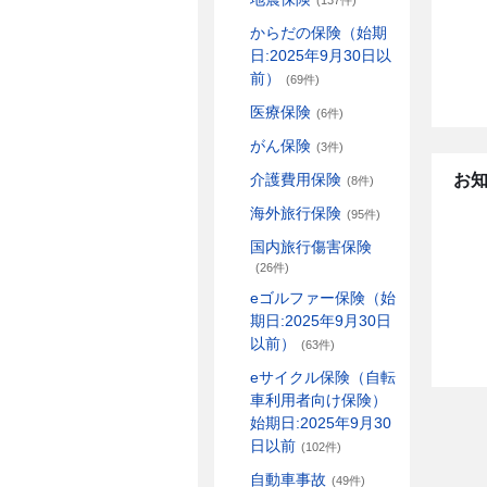
(137件)
からだの保険（始期
日:2025年9月30日以
前）
(69件)
医療保険
(6件)
がん保険
(3件)
お
介護費用保険
(8件)
海外旅行保険
(95件)
国内旅行傷害保険
(26件)
eゴルファー保険（始
期日:2025年9月30日
以前）
(63件)
eサイクル保険（自転
車利用者向け保険）
始期日:2025年9月30
日以前
(102件)
自動車事故
(49件)