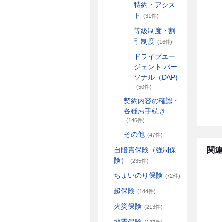
特約・アシス
ト
(31件)
等級制度・割
引制度
(16件)
ドライブエー
ジェント パー
ソナル（DAP)
(50件)
契約内容の確認・
各種お手続き
(146件)
その他
(47件)
関連
自賠責保険（強制保
険）
(235件)
ちょいのり保険
(72件)
超保険
(144件)
火災保険
(213件)
地震保険