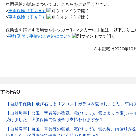
車両保険の詳細については、こちらをご参照ください。
>
車両保険（Ｔ／Ａ）
>
車両保険（ＴＡＰ）
保険金を請求する場合やレッカー/レンタカーの手配は、以下よりご
>
事故受付：事故のご連絡について
※本記載は2026年1
するFAQ
【自動車保険】飛び石によりフロントガラスが破損しました。車両
【自然災害】台風・竜巻等の強風、雹(ひょう)、雪により車庫(カー
受けました。火災保険で保険金は支払われますか？
【自然災害】台風・竜巻等の強風、雹(ひょう)、雪の後、雨漏りが
いました。火災保険で保険金は支払われますか？