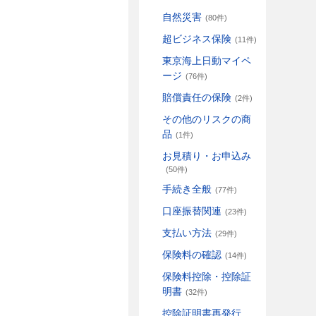
自然災害
(80件)
超ビジネス保険
(11件)
東京海上日動マイペ
ージ
(76件)
賠償責任の保険
(2件)
その他のリスクの商
品
(1件)
お見積り・お申込み
(50件)
手続き全般
(77件)
口座振替関連
(23件)
支払い方法
(29件)
保険料の確認
(14件)
保険料控除・控除証
明書
(32件)
控除証明書再発行