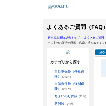
よくあるご質問（FAQ
東京海上日動 総合トップ
>
よくあるご質問（
ージ】Web証券の閲覧・印刷方法を教えてく
戻る
カテゴリから探す
自動車保険（任意保
険）
(341件)
自賠責保険（強制保
険）
(235件)
ちょいのり保険
(72件)
超保険
(144件)