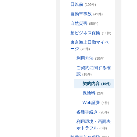
日以前
(102件)
自動車事故
(49件)
自然災害
(80件)
超ビジネス保険
(11件)
東京海上日動マイペ
ージ
(76件)
利用方法
(30件)
ご契約に関する確
認
(18件)
契約内容
(10件)
保険料
(2件)
Web証券
(4件)
各種手続き
(20件)
利用環境・画面表
示トラブル
(8件)