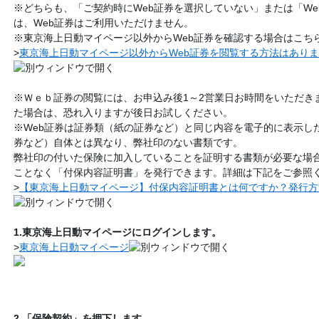
※どちらも、「ご契約時にWeb証券を選択していない」または「W
は、Web証券はご利用いただけません。
※東京海上日動マイページ以外からWeb証券を確認する場合はこち
>
東京海上日動マイページ以外からWeb証券を閲覧する方法はあり
※Ｗｅｂ証券の閲覧には、お申込み後1～2営業日お時間をいただき
た場合は、恐れ入りますが後日お試しください。
※Web証券は証券類（紙の証券など）と同じ内容を電子的に表示し
券など）自体とは異なり、弊社印のない書類です。
弊社印の付いた保険に加入していることを証明する書類が必要な場
ことなく「付保内容証明書」を発行できます。詳細は下記をご参照
>
【東京海上日動マイページ】付保内容証明書とは何ですか？発行方
1.東京海上日動マイページにログインします。
>
東京海上日動マイページ
2.「保険契約」を押下します。