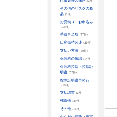
賠償責任の保険
(2件)
その他のリスクの商
品
(1件)
お見積り・お申込み
(50件)
手続き全般
(77件)
口座振替関連
(23件)
支払い方法
(29件)
保険料の確認
(14件)
保険料控除・控除証
明書
(32件)
控除証明書再発行
(10件)
支払調書
(2件)
郵送物
(39件)
その他
(16件)
からだの保険（傷害