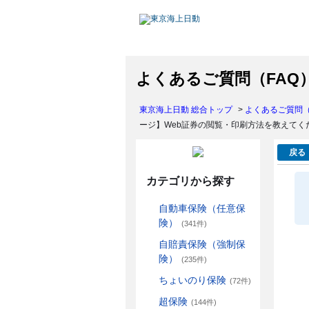
よくあるご質問（FAQ
東京海上日動 総合トップ
>
よくあるご質問（
ージ】Web証券の閲覧・印刷方法を教えてく
戻る
カテゴリから探す
自動車保険（任意保
険）
(341件)
自賠責保険（強制保
険）
(235件)
ちょいのり保険
(72件)
超保険
(144件)