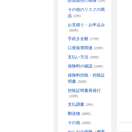
賠償責任の保険
(2件)
その他のリスクの商
品
(1件)
お見積り・お申込み
(50件)
手続き全般
(77件)
口座振替関連
(23件)
支払い方法
(29件)
保険料の確認
(14件)
保険料控除・控除証
明書
(32件)
控除証明書再発行
(10件)
支払調書
(2件)
郵送物
(39件)
その他
(16件)
からだの保険（傷害