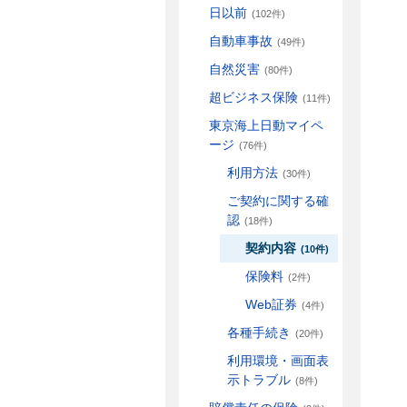
日以前
(102件)
自動車事故
(49件)
自然災害
(80件)
超ビジネス保険
(11件)
東京海上日動マイペ
ージ
(76件)
利用方法
(30件)
ご契約に関する確
認
(18件)
契約内容
(10件)
保険料
(2件)
Web証券
(4件)
各種手続き
(20件)
利用環境・画面表
示トラブル
(8件)