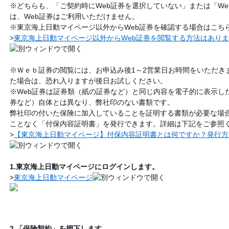
※どちらも、「ご契約時にWeb証券を選択していない」または「W
は、Web証券はご利用いただけません。
※東京海上日動マイページ以外からWeb証券を確認する場合はこち
>
東京海上日動マイページ以外からWeb証券を閲覧する方法はあり
※Ｗｅｂ証券の閲覧には、お申込み後1～2営業日お時間をいただき
た場合は、恐れ入りますが後日お試しください。
※Web証券は証券類（紙の証券など）と同じ内容を電子的に表示し
券など）自体とは異なり、弊社印のない書類です。
弊社印の付いた保険に加入していることを証明する書類が必要な場
ことなく「付保内容証明書」を発行できます。詳細は下記をご参照
>
【東京海上日動マイページ】付保内容証明書とは何ですか？発行方
1.東京海上日動マイページにログインします。
>
東京海上日動マイページ
2.「保険契約」を押下します。