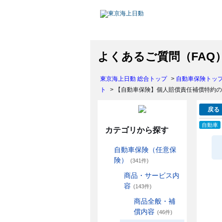
よくあるご質問（FAQ
東京海上日動 総合トップ
>
自動車保険トッ
ト
>
【自動車保険】個人賠償責任補償特約の
戻る
自動車
カテゴリから探す
自動車保険（任意保
険）
(341件)
商品・サービス内
容
(143件)
商品全般・補
償内容
(46件)