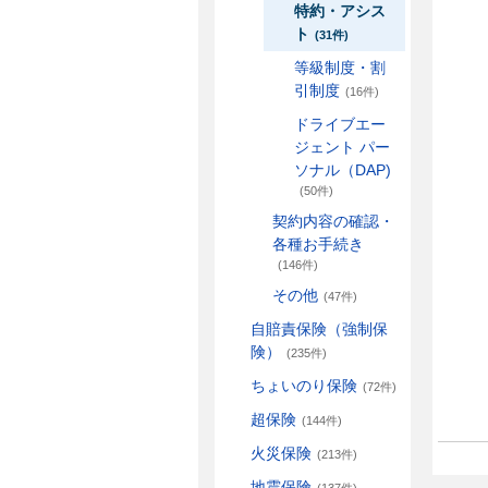
特約・アシス
ト
(31件)
等級制度・割
引制度
(16件)
ドライブエー
ジェント パー
ソナル（DAP)
(50件)
契約内容の確認・
各種お手続き
(146件)
その他
(47件)
自賠責保険（強制保
険）
(235件)
ちょいのり保険
(72件)
超保険
(144件)
火災保険
(213件)
地震保険