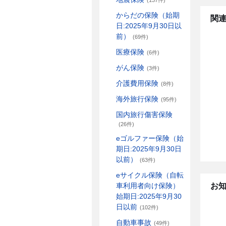
(137件)
からだの保険（始期
関連
日:2025年9月30日以
前）
(69件)
医療保険
(6件)
がん保険
(3件)
介護費用保険
(8件)
海外旅行保険
(95件)
国内旅行傷害保険
(26件)
eゴルファー保険（始
期日:2025年9月30日
以前）
(63件)
eサイクル保険（自転
お
車利用者向け保険）
始期日:2025年9月30
日以前
(102件)
自動車事故
(49件)