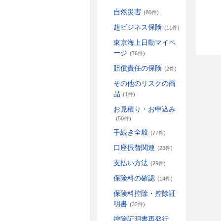
自然災害
(80件)
超ビジネス保険
(11件)
東京海上日動マイペ
ージ
(76件)
賠償責任の保険
(2件)
その他のリスクの商
品
(1件)
お見積り・お申込み
(50件)
手続き全般
(77件)
口座振替関連
(23件)
支払い方法
(29件)
保険料の確認
(14件)
保険料控除・控除証
明書
(32件)
控除証明書再発行