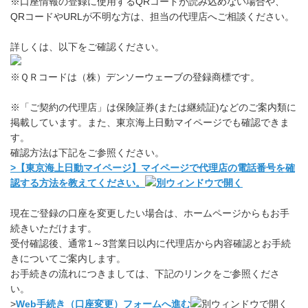
※口座情報の登録に使用するQRコードが読み込めない場合や、
QRコードやURLが不明な方は、担当の代理店へご相談ください。
詳しくは、以下をご確認ください。
※ＱＲコードは（株）デンソーウェーブの登録商標です。
※「ご契約の代理店」は保険証券(または継続証)などのご案内類に
掲載しています。また、東京海上日動マイページでも確認できま
す。
確認方法は下記をご参照ください。
>
【東京海上日動マイページ】マイページで代理店の電話番号を確
認する方法を教えてください。
現在ご登録の口座を変更したい場合は、ホームページからもお手
続きいただけます。
受付確認後、通常1～3営業日以内に代理店から内容確認とお手続
きについてご案内します。
お手続きの流れにつきましては、下記のリンクをご参照くださ
い。
>
Web手続き（口座変更）フォームへ進む