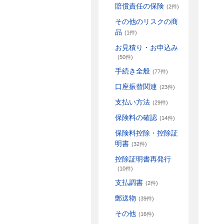
賠償責任の保険
(2件)
その他のリスクの商
品
(1件)
お見積り・お申込み
(50件)
手続き全般
(77件)
口座振替関連
(23件)
支払い方法
(29件)
保険料の確認
(14件)
保険料控除・控除証
明書
(32件)
控除証明書再発行
(10件)
支払調書
(2件)
郵送物
(39件)
その他
(16件)