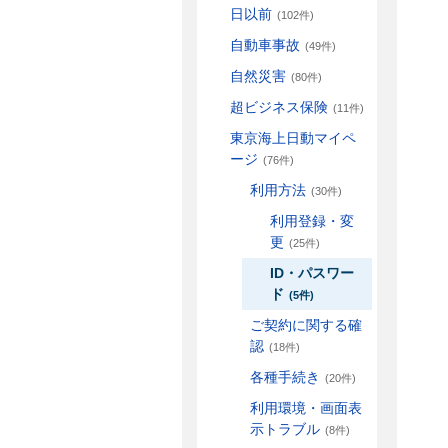
日以前
(102件)
自動車事故
(49件)
自然災害
(80件)
超ビジネス保険
(11件)
東京海上日動マイペ
ージ
(76件)
利用方法
(30件)
利用登録・変
更
(25件)
ID・パスワー
ド
(5件)
ご契約に関する確
認
(18件)
各種手続き
(20件)
利用環境・画面表
示トラブル
(8件)