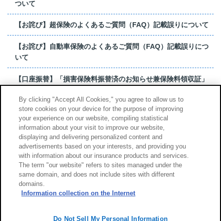
ついて
【お詫び】超保険のよくあるご質問（FAQ）記載誤りについて
【お詫び】自動車保険のよくあるご質問（FAQ）記載誤りにつ
いて
【口座振替】「損害保険料振替済のお知らせ兼保険料領収証」
はがき 発行終了の...
By clicking "Accept All Cookies," you agree to allow us to
store cookies on your device for the purpose of improving
【お詫び】超保険のよくあるご質問（FAQ）記載誤りについて
your experience on our website, compiling statistical
information about your visit to improve our website,
もっと見る
displaying and delivering personalized content and
advertisements based on your interests, and providing you
with information about our insurance products and services.
The term "our website" refers to sites managed under the
same domain, and does not include sites with different
サイトのご利用について
勧誘方針
domains.
個人情報のお取扱い
Information collection on the Internet
Do Not Sell My Personal Information