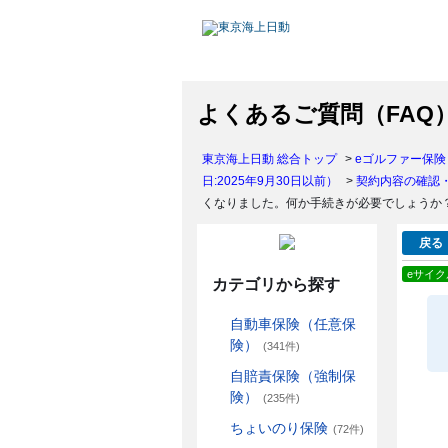
よくあるご質問（FAQ
東京海上日動 総合トップ
>
eゴルファー保険（
日:2025年9月30日以前）
>
契約内容の確認
くなりました。何か手続きが必要でしょうか
戻る
eサイク
カテゴリから探す
自動車保険（任意保
険）
(341件)
自賠責保険（強制保
険）
(235件)
ちょいのり保険
(72件)