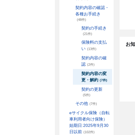
契約内容の確認・
各種お手続き
(48件)
契約の手続き
(21件)
保険料の支払
お
い
(13件)
契約内容の確
認
(2件)
契約内容の変
更・解約
(7件)
契約の更新
(5件)
その他
(7件)
eサイクル保険（自転
車利用者向け保険）
始期日:2025年9月30
日以前
(102件)