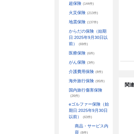
超保険
(144件)
火災保険
(213件)
地震保険
(137件)
からだの保険（始期
日:2025年9月30日以
前）
(69件)
医療保険
(6件)
がん保険
(3件)
介護費用保険
(8件)
海外旅行保険
(95件)
関連
国内旅行傷害保険
(26件)
eゴルファー保険（始
期日:2025年9月30日
以前）
(63件)
商品・サービス内
容
(8件)