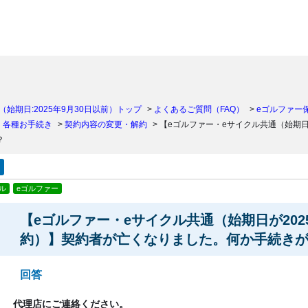
）
始期日:2025年9月30日以前）トップ
>
よくあるご質問（FAQ）
>
eゴルファー
・各種お手続き
>
契約内容の変更・解約
>
【eゴルファー・eサイクル共通（始期日
？
ル
eゴルファー
【eゴルファー・eサイクル共通（始期日が202
約）】契約者が亡くなりました。何か手続き
回答
代理店にご連絡ください。