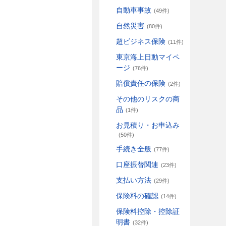
自動車事故
(49件)
自然災害
(80件)
超ビジネス保険
(11件)
東京海上日動マイペ
ージ
(76件)
賠償責任の保険
(2件)
その他のリスクの商
品
(1件)
お見積り・お申込み
(50件)
手続き全般
(77件)
口座振替関連
(23件)
支払い方法
(29件)
保険料の確認
(14件)
保険料控除・控除証
明書
(32件)