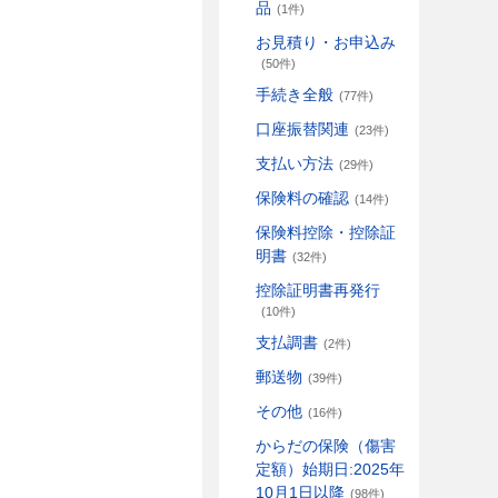
品
(1件)
お見積り・お申込み
(50件)
手続き全般
(77件)
口座振替関連
(23件)
支払い方法
(29件)
保険料の確認
(14件)
保険料控除・控除証
明書
(32件)
控除証明書再発行
(10件)
支払調書
(2件)
郵送物
(39件)
その他
(16件)
からだの保険（傷害
定額）始期日:2025年
10月1日以降
(98件)