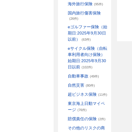
海外旅行保険
(95件)
国内旅行傷害保険
(26件)
eゴルファー保険（始
期日:2025年9月30日
以前）
(63件)
eサイクル保険（自転
車利用者向け保険）
始期日:2025年9月30
日以前
(102件)
自動車事故
(49件)
自然災害
(80件)
超ビジネス保険
(11件)
東京海上日動マイペ
ージ
(76件)
賠償責任の保険
(2件)
その他のリスクの商