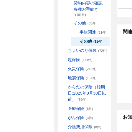
契約内容の確認・
各種お手続き
(181件)
その他
(33件)
関連
事故関連
(21件)
その他
(11件)
ちょいのり保険
(72件)
超保険
(144件)
火災保険
(213件)
地震保険
(137件)
からだの保険（始期
日:2025年9月30日以
前）
(69件)
医療保険
(6件)
お
がん保険
(3件)
介護費用保険
(8件)