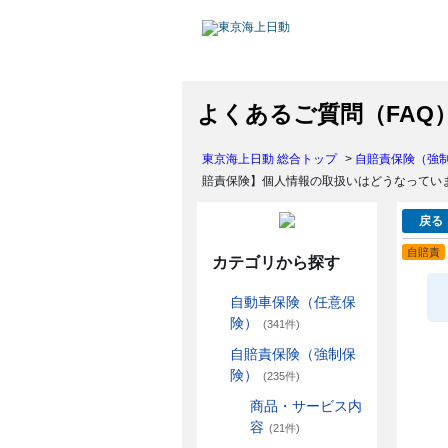
よくあるご質問（FAQ
東京海上日動 総合トップ
>
自賠責保険（強
賠責保険】個人情報の取扱いはどうなってい
戻る
自賠責
カテゴリから探す
自動車保険（任意保
険）
(341件)
自賠責保険（強制保
険）
(235件)
商品・サービス内
容
(21件)